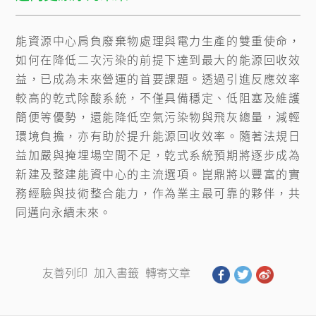
能資源中心肩負廢棄物處理與電力生產的雙重使命，
如何在降低二次污染的前提下達到最大的能源回收效
益，已成為未來營運的首要課題。透過引進反應效率
較高的乾式除酸系統，不僅具備穩定、低阻塞及維護
簡便等優勢，還能降低空氣污染物與飛灰總量，減輕
環境負擔，亦有助於提升能源回收效率。隨著法規日
益加嚴與掩埋場空間不足，乾式系統預期將逐步成為
新建及整建能資中心的主流選項。崑鼎將以豐富的實
務經驗與技術整合能力，作為業主最可靠的夥伴，共
同邁向永續未來。
友善列印
加入書籤
轉寄文章