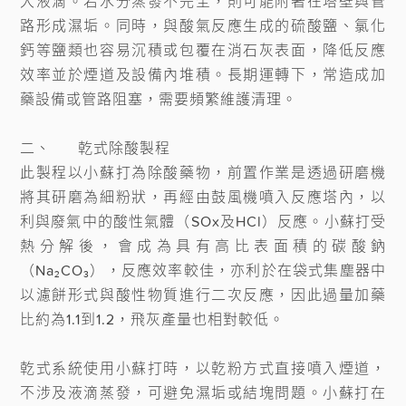
大液滴。若水分蒸發不完全，則可能附著在塔壁與管
路形成濕垢。同時，與酸氣反應生成的硫酸鹽、氯化
鈣等鹽類也容易沉積或包覆在消石灰表面，降低反應
效率並於煙道及設備內堆積。長期運轉下，常造成加
藥設備或管路阻塞，需要頻繁維護清理。

二、	乾式除酸製程

此製程以小蘇打為除酸藥物，前置作業是透過研磨機
將其研磨為細粉狀，再經由鼓風機噴入反應塔內，以
利與廢氣中的酸性氣體（SOx及HCl）反應。小蘇打受
熱分解後，會成為具有高比表面積的碳酸鈉
（Na₂CO₃），反應效率較佳，亦利於在袋式集塵器中
以濾餅形式與酸性物質進行二次反應，因此過量加藥
比約為1.1到1.2，飛灰產量也相對較低。

乾式系統使用小蘇打時，以乾粉方式直接噴入煙道，
不涉及液滴蒸發，可避免濕垢或結塊問題。小蘇打在