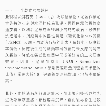
一、	半乾式除酸製程

此製程以消石灰（Ca(OH)₂）為除酸藥物，前置作業前
會先將消石灰與水混拌成為乳泥，再經由霧化轉輪高
速旋轉，以利乳泥形成直徑細小的均勻液滴，散佈於
洗煙塔中，與廢氣中的酸性氣體（硫氧化物SOx與氯
化氫HCl）反應。由於消石灰的比表面積較小，反應效
率偏低，反應後生成的鹽類容易包覆尚未反應的消石
灰顆粒，降低在袋式集塵器中形成濾餅後的二次反應
效果。因此，過量加藥比（NSR，Normalized 
Stoichiometric Ratio，藥劑實際用量與理論需求量的
比值）常需大於1.6，導致藥劑消耗增加、飛灰產量偏
高。

此外，由於消石灰無法溶於水，加水調和後形成的乳
泥為懸浮液型態，顆粒容易沉降，霧化後亦會生成較