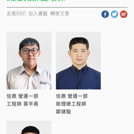
友善列印
加入書籤
轉寄文章
信鼎 營運一部 
信鼎 營運一部 
工程師 葉平堯
助理總工程師
鄭健龍