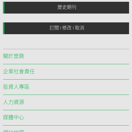
033
2022
歷史期刊
032
2021
031
訂閱 | 修改 | 取消
2020
030
2019
029
2018
關於崑鼎
028
企業社會責任
027
026
投資人專區
025
人力資源
024
媒體中心
023
022