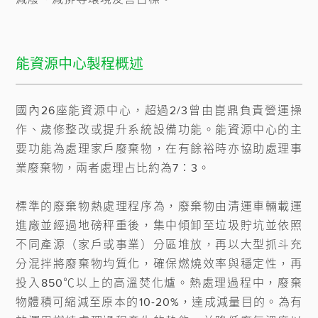
能資源中心製程概述
國內26座能資源中心，超過2/3曾由崑鼎負責營運操
作、歲修整改或提升系統設備功能。能資源中心的主
要功能為處理家戶廢棄物，在有餘裕時亦協助處理事
業廢棄物，兩者處理占比約為7：3。

標準的廢棄物熱處理程序為，廢棄物由清運車輛載運
進廠並經過地磅秤重後，集中傾卸至垃圾貯坑並依照
不同產源（家戶或事業）分區堆放，再以大型抓斗充
分混拌將廢棄物均質化，確保燃燒效率與穩定性，再
投入850℃以上的高溫焚化爐。熱處理過程中，廢棄
物體積可縮減至原本的10-20%，達成減量目的。為有