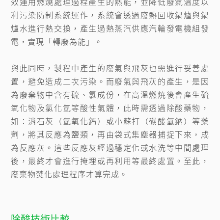
效運用燃燒處理過程產生的熱能，並降低廢氣溫度以
利污染防制系統運作，系統會透過廢熱回收鍋爐與鍋
爐水進行熱交換，產生過熱蒸汽供應汽輪發電機組發
電，實現「轉廢為能」。

與此同時，製程中產生的廢氣與飛灰也需進行妥善處
置，避免造成二次污染。而廢氣與飛灰的產生，是因
為廢棄物中含有硫、氯成份，在高溫燃燒後會產生硫
氧化物及氯化氫等酸性氣體，此時需透過除酸藥物，
如：消石灰（氫氧化鈣）或小蘇打（碳酸氫鈉）等藥
劑，將其反應為鹽類，再由袋式集塵器捕捉下來，成
為反應灰。這些反應灰經過穩定化或水洗等中間處理
後，最終才會進行掩埋或再利用等最終處置。至此，
廢棄物焚化處理程序才算完成。
除酸技術比較