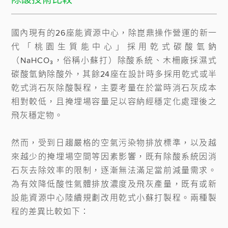
國內現有的26座能資源中心，除崑鼎操作營運的新一
代「桃園生質能中心」採用乾式碳酸氫鈉
（NaHCO₃，俗稱小蘇打）除酸系統、木柵廠採濕式
碳酸氫鈉除酸外，其餘24座在設計時多採用乾式或半
乾式消石灰除酸製程，主要考量在於當時消石灰成本
相對較低，且掩埋場容量足以容納經穩定化處理後之
飛灰穩定物。

然而，受到日趨嚴格的空氣污染物排放標準，以及越
來越少的掩埋場空間等因素影響，既有除酸系統因消
石灰去除效率的限制，逐漸無法滿足當前減量需求。
為有效降低酸性氣體排放濃度及飛灰產量，既有或新
設能資源中心陸續規劃改用乾式小蘇打製程。兩種製