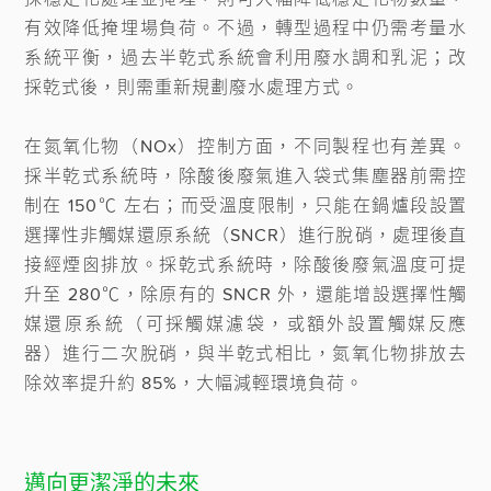
有效降低掩埋場負荷。不過，轉型過程中仍需考量水
系統平衡，過去半乾式系統會利用廢水調和乳泥；改
採乾式後，則需重新規劃廢水處理方式。

在氮氧化物（NOx）控制方面，不同製程也有差異。
採半乾式系統時，除酸後廢氣進入袋式集塵器前需控
制在 150℃ 左右；而受溫度限制，只能在鍋爐段設置
選擇性非觸媒還原系統（SNCR）進行脫硝，處理後直
接經煙囪排放。採乾式系統時，除酸後廢氣溫度可提
升至 280℃，除原有的 SNCR 外，還能增設選擇性觸
媒還原系統（可採觸媒濾袋，或額外設置觸媒反應
器）進行二次脫硝，與半乾式相比，氮氧化物排放去
邁向更潔淨的未來