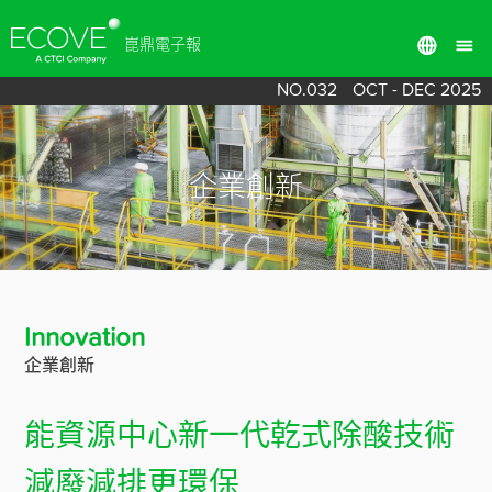
崑鼎電子報
NO.032
OCT - DEC 2025
企業創新
Innovation
企業創新
能資源中心新一代乾式除酸技術
減廢減排更環保