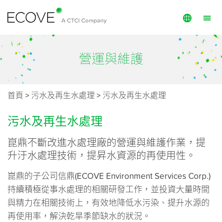
English
投資與管理
營運與維護
繁體中文
營運與維護
技術服務
首頁
>
污水及再生水處理
>
污水及再生水處理
專案
污水及再生水處理
公共資訊
崑鼎不斷改進水處理廠的營運與維護作業，提
崑鼎成員
升汙水處理技術，提昇水資源的再使用性。
崑鼎的子公司信鼎(ECOVE Environment Services Corp.)
關於我們
持續積極從事水處理的相關研發工作，並投資大量時間
永續發展
與精力在相關技術上，有效地降低水污染、提升水源的
投資人關係
再使用率，解決乾旱季節缺水的狀況。