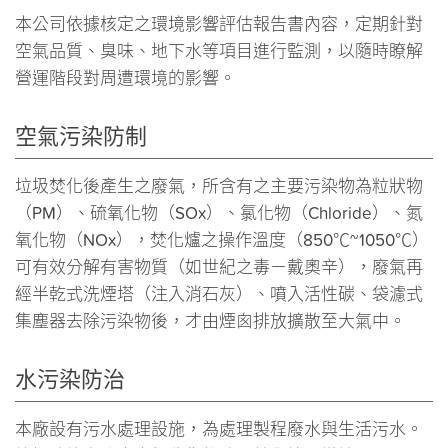
本公司依據核定之環境影響評估報告書內容，定期針對
空氣品質、臭味、地下水等項目進行監測，以隨時瞭解
營運階段對周遭環境的影響。
空氣污染防制
垃圾焚化後產生之廢氣，所含有之主要污染物為粒狀物
（PM）、硫氧化物（SOx）、氯化物（Chloride）、氮
氧化物（NOx），焚化爐之操作溫度（850℃~1050℃）
可有效分解有害物質（如世紀之毒－戴奧辛），廢氣再
經半乾式洗煙塔（注入消石灰）、噴入活性碳、袋濾式
集塵器去除污染物後，才由煙囪排放擴散至大氣中。
水污染防治
本廠設有污水處理設施，為處理製程廢水與生活污水。