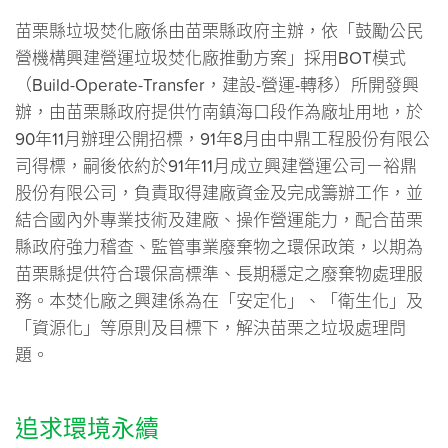
苗栗縣垃圾焚化廠係由苗栗縣政府主辦，依「鼓勵公民
營機構興建營運垃圾焚化廠推動方案」採用BOT模式
（Build-Operate-Transfer，建設-營運-轉移）所開發興
辦，由苗栗縣政府提供竹南鎮海口段作為廠址用地，於
90年11月辦理公開招標，91年8月由中鼎工程股份有限公
司得標，嗣後依約於91年11月成立興建營運公司－裕鼎
股份有限公司，負責取得建廠資金及完成籌辦工作，並
結合國內外專業技術及建廠、操作營運能力，配合苗栗
縣政府強力稽查、監管事業廢棄物之環保政策，以期為
苗栗縣提供符合環保高標準、長期穩定之廢棄物處理服
務。本焚化廠之興建係為在「安定化」、「衛生化」及
「資源化」等原則及目標下，解決苗栗之垃圾處理問
題。
追求環境永續