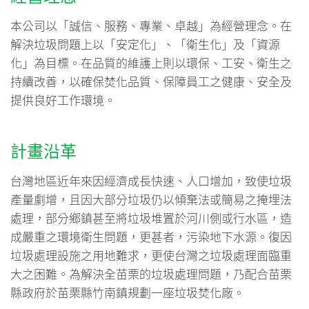
人力資源
本公司以「誠信、服務、專業、卓越」為經營理念。在
媒體中心
解決垃圾問題上以「安定化」、「衛生化」及「資源
化」為目標。在品質的維護上則以環保、工安、衛生之
聯絡資訊
持續改善，以確保焚化品質、保障員工之健康、安全及
提供良好工作環境。
計畫沿革
台灣地區近年來因經濟成長快速、人口增加，致使垃圾
產量劇增，且因大部分垃圾仍以傾棄法或簡易之掩埋法
處理，部分鄉鎮甚至將垃圾堆置於河川側或行水區，造
成嚴重之環境衛生問題，更甚者，污染地下水源。復因
垃圾處理設施之用地難求，更使台灣之垃圾處理面臨重
大之困難。為解決全苗栗的垃圾處理問題，乃配合苗栗
縣政府於苗栗縣竹南鎮規劃一座垃圾焚化廠。