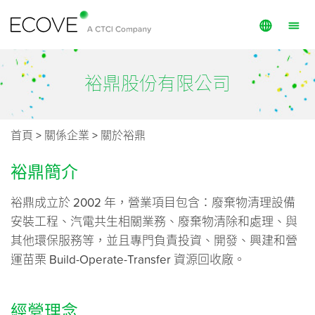
English
投資與管理
裕鼎股份有限公司
繁體中文
營運與維護
技術服務
首頁
>
關係企業
>
關於裕鼎
專案
裕鼎簡介
公共資訊
裕鼎成立於 2002 年，營業項目包含：廢棄物清理設備
崑鼎成員
安裝工程、汽電共生相關業務、廢棄物清除和處理、與
其他環保服務等，並且專門負責投資、開發、興建和營
關於我們
運苗栗 Build-Operate-Transfer 資源回收廠。
永續發展
投資人關係
經營理念