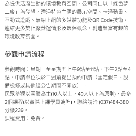
為提供活潑生動的環境教育空間，公司同仁以「綠色夢
工廠」為發想，透過特色主題的展示空間、卡通動畫、
互動式遊戲、無線上網的多媒體功能及QR Code技術，
連結更多焚化廠營運情形及環保概念，創造豐富有趣的
環境教育氛圍。
參觀申請流程
參觀時間：星期一至星期五上午9點至11點、下午2點至4
點，申請單位須於二週前提出預約申請（國定假日、設
備檢修或其他經公告期間不開放）。
民眾參觀以團體為主(10人以上，40人以下為原則)，最多
2個課程(以實際上課學員為準)，聯絡請洽 (037)484-380
分機239。
課程費用：免費。