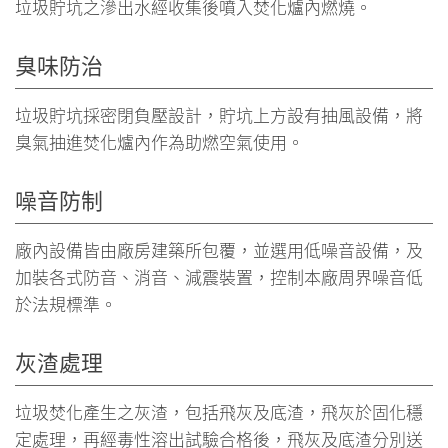
垃圾貯坑之滲出水經收集後噴入焚化爐內燃燒。
臭味防治
垃圾貯坑採密閉負壓設計，貯坑上方設有抽風設備，將
臭氣抽進焚化爐內作為助燃空氣使用。
噪音防制
廠內設備皆由廠房建築所包覆，並選用低噪音設備，及
加裝各式防音、消音、減震裝置，控制本廠周界噪音低
於法規標準。
灰渣處理
垃圾焚化產生之灰渣，包括飛灰及底渣，飛灰於固化穩
定處理，再經毒性溶出試驗合格後，飛灰及底渣分別送