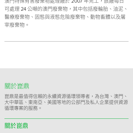
澳門特殊有害廢棄物處理廠於 2007 年完工，該廠每日
可處理 24 公噸的澳門廢棄物，其中包括廢輪胎、油泥、
醫療廢棄物、固態與液態危險廢棄物、動物畜體以及屠
宰廢棄物。
關於崑鼎
崑鼎是最值得信賴的永續資源循環領導者，為台灣、澳門、
大中華區、東南亞、美國等地的公部門及私人企業提供資源
循環專案的服務。
關於崑鼎