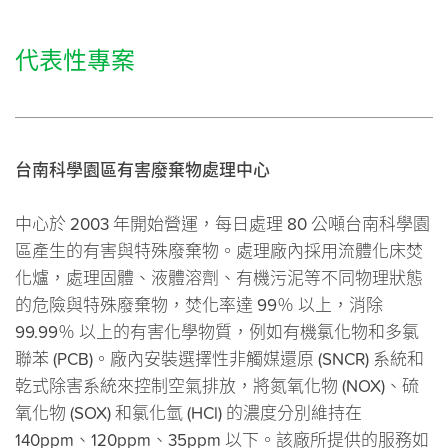
代表性專案
台南科學園區有害廢棄物處理中心
中心於 2003 年開始營運，每日處理 80 公噸台南科學園
區產生的有害與特殊廢棄物。處理廠內採用流體化床焚
化爐，處理固體、液體溶劑、有機污泥等不同物理狀態
的危險與特殊廢棄物，焚化率達 99％ 以上，消除
99.99％ 以上的有害化學物質，例如有機氯化物和多氯
聯苯 (PCB)。廠內安裝選擇性非觸媒還原 (SNCR) 系統和
乾式除害系統來控制空氣排放，將氮氧化物 (NOX)、硫
氧化物 (SOX) 和氯化氫 (HCl) 的濃度分別維持在
140ppm、120ppm、35ppm 以下。該廠所提供的服務如