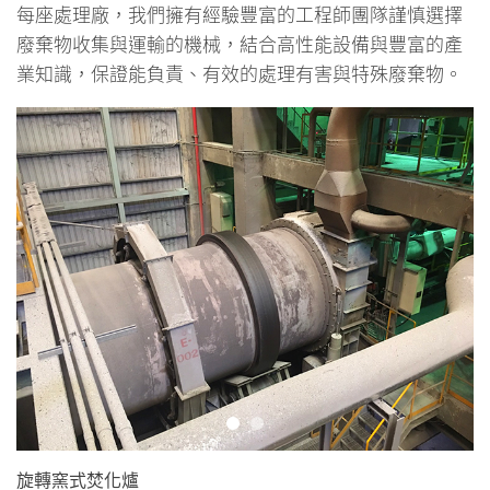
每座處理廠，我們擁有經驗豐富的工程師團隊謹慎選擇
人力資源
廢棄物收集與運輸的機械，結合高性能設備與豐富的產
媒體中心
業知識，保證能負責、有效的處理有害與特殊廢棄物。
聯絡資訊
旋轉窯式焚化爐