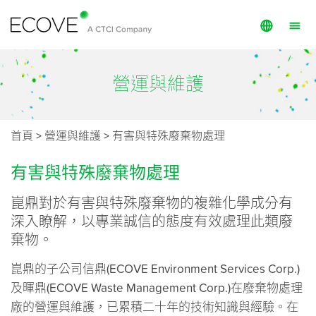
English
投資與管理
營運與維護
繁體中文
營運與維護
技術服務
首頁
>
營運與維護
>
有害與特殊廢棄物處理
專案
有害與特殊廢棄物處理
公共資訊
崑鼎對於有害與特殊廢棄物的複雜化學成分有
崑鼎成員
深入瞭解，以專業誠信的態度有效處理此類廢
棄物。
關於我們
崑鼎的子公司信鼎(ECOVE Environment Services Corp.)
永續發展
及暉鼎(ECOVE Waste Management Corp.)在廢棄物處理
投資人關係
廠的營運與維護，已累積二十年的技術知識與經驗。在